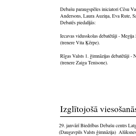
Debašu paraugspēles iniciatori Cēsu Val
Andersons, Laura Auziņa, Eva Rute, Sab
Debatēs piedalījās:
Iecavas vidusskolas debatētāji - Megija 
(trenere Vita Ķērpe).
Rīgas Valsts 1. ğimnāzijas debatētāji -
(trenere Zaiga Tenisone).
Izglītojošā viesošanā
29. janvārī Biedrības Debašu centrs La
(Daugavpils Valsts ģimnāzija) Alūksn