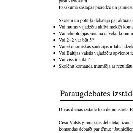
paša viedoklim.
Pasākumā sastapās pieredze un jauniešu
Skolēni un politiķi debatēja par aktuāl
Vai mums vajadzētu aktīvi meklēt konta
Vai tehnoloģijas veicina cilvēku komuni
Vai 2+2 var būt 5?
Vai ekonomiskās sankcijas ir labs līdzek
Vai Baltijas valstis vajadzētu apvienot f
Vai viss ir slikti?
Skolēnu komanda triumfēja ar rezultātu 
Paraugdebates izstā
Divas dienas izstādē tika demonstrēta 
Cēsu Valsts ģimnāzijas debatētāji izaici
komandas debatēt par tēmu: “Jauniešiem