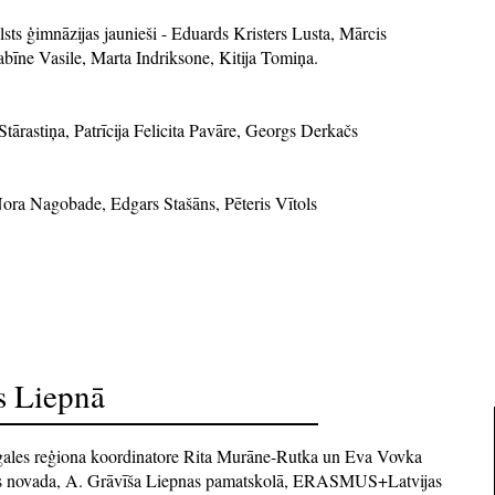
sts ģimnāzijas jaunieši - Eduards Kristers Lusta, Mārcis
īne Vasile, Marta Indriksone, Kitija Tomiņa.
Stārastiņa, Patrīcija Felicita Pavāre, Georgs Derkačs
 Nora Nagobade, Edgars Stašāns, Pēteris Vītols
s Liepnā
tgales reģiona koordinatore Rita Murāne-Rutka un Eva Vovka
es novada, A. Grāvīša Liepnas pamatskolā, ERASMUS+Latvijas