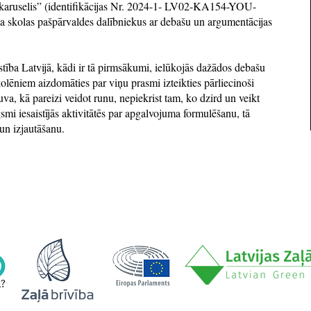
 karuselis” (identifikācijas Nr. 2024-1- LV02-KA154-YOU-
ja skolas pašpārvaldes dalībniekus ar debašu un argumentācijas
tība Latvijā, kādi ir tā pirmsākumi, ielūkojās dažādos debašu
skolēniem aizdomāties par viņu prasmi izteikties pārliecinoši
uva, kā pareizi veidot runu, nepiekrist tam, ko dzird un veikt
smi iesaistījās aktivitātēs par apgalvojuma formulēšanu, tā
un izjautāšanu.