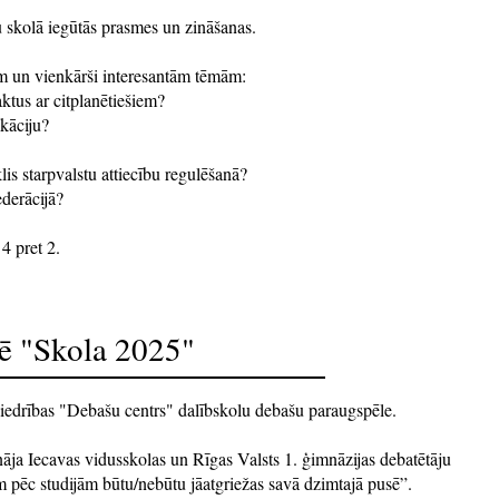
 skolā iegūtās prasmes un zināšanas.
ām un vienkārši interesantām tēmām:
ktus ar citplanētiešiem?
kāciju?
lis starpvalstu attiecību regulēšanā?
ederācijā?
4 pret 2.
dē "Skola 2025"
Biedrības "Debašu centrs" dalībskolu debašu paraugspēle.
nāja Iecavas vidusskolas un Rīgas Valsts 1. ģimnāzijas debatētāju
 pēc studijām būtu/nebūtu jāatgriežas savā dzimtajā pusē”.