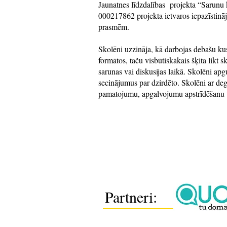
Jaunatnes līdzdalības projekta “Sarunu
000217862 projekta ietvaros iepazīstinā
prasmēm.
Skolēni uzzināja, kā darbojas debašu kus
formātos, taču visbūtiskākais šķita likt 
sarunas vai diskusijas laikā. Skolēni apg
secinājumus par dzirdēto. Skolēni ar deg
pamatojumu, apgalvojumu apstrīdēšanu 
Partneri: