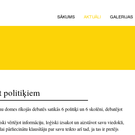
SĀKUMS
AKTUĀLI
GALERIJAS
t politiķiem
u domes rīkojās debatēs satikās 6 politiķi un 6 skolēni, debatējot
ski vērtējot informāciju, loģiski izsakot un aizstāvot savu viedokli,
 pārliecinātu klausītāju par savu teikto arī tad, ja tas ir pretējs