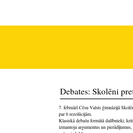
Debašu Centrs
Debates: Skolēni pre
7. februārī Cēsu Valsts ģimnāzijā Skolēn
par 6 rezolūcijām.
Klasiskā debašu formātā dalībnieki, kriti
izmantoja argumentus un pierādījumus, lai