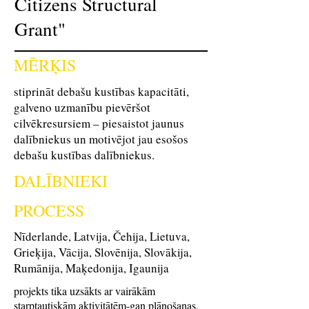
Citizens Structural
Grant"
MĒRĶIS
stiprināt debašu kustības kapacitāti,
galveno uzmanību pievēršot
cilvēkresursiem – piesaistot jaunus
dalībniekus un motivējot jau esošos
debašu kustības dalībniekus.
DALĪBNIEKI
PROCESS
Nīderlande, Latvija, Čehija, Lietuva,
Grieķija, Vācija, Slovēnija, Slovākija,
Rumānija, Maķedonija, Igaunija
projekts tika uzsākts ar vairākām
starptautiskām aktivitātēm-gan plānošanas,