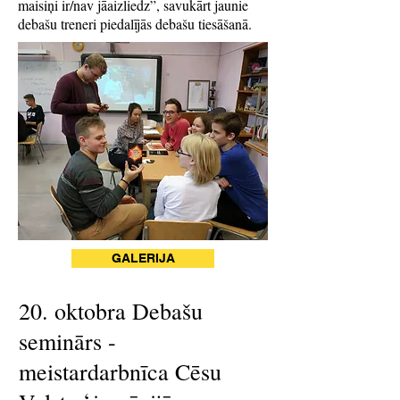
maisiņi ir/nav jāaizliedz”, savukārt jaunie
debašu treneri piedalījās debašu tiesāšanā.
GALERIJA
20. oktobra Debašu
seminārs -
meistardarbnīca Cēsu