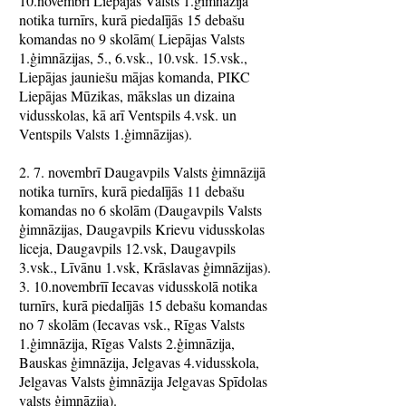
10.novembrī Liepājas Valsts 1.ģimnāzijā
notika turnīrs, kurā piedalījās 15 debašu
komandas no 9 skolām( Liepājas Valsts
1.ģimnāzijas, 5., 6.vsk., 10.vsk. 15.vsk.,
Liepājas jauniešu mājas komanda, PIKC
Liepājas Mūzikas, mākslas un dizaina
vidusskolas, kā arī Ventspils 4.vsk. un
Ventspils Valsts 1.ģimnāzijas).
2. 7. novembrī Daugavpils Valsts ģimnāzijā
notika turnīrs, kurā piedalījās 11 debašu
komandas no 6 skolām (Daugavpils Valsts
ģimnāzijas, Daugavpils Krievu vidusskolas
liceja, Daugavpils 12.vsk, Daugavpils
3.vsk., Līvānu 1.vsk, Krāslavas ģimnāzijas).
3. 10.novembrīī Iecavas vidusskolā notika
turnīrs, kurā piedalījās 15 debašu komandas
no 7 skolām (Iecavas vsk., Rīgas Valsts
1.ģimnāzija, Rīgas Valsts 2.ģimnāzija,
Bauskas ģimnāzija, Jelgavas 4.vidusskola,
Jelgavas Valsts ģimnāzija Jelgavas Spīdolas
valsts ģimnāzija).