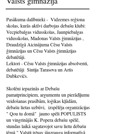
Valsts ģimnāzijā
Pasākuma dalībnieki - Vidzemes reģiona
skolas, kurās aktīvi darbojas debašu klubi:
Vecpiebalgas vidusskolas, Jaunpiebalgas
vidusskolas, Madonas Valsts ģimnāzijas ,
Draudzīgā Aicinājuma Cēsu Valsts
ģimnāzijas un Cēsu Valsts ģimnāzijas
debatētāji.
Lektori - Cēsu Valsts ģimnāzijas absolventi,
debatētāji Sintija Tarasova un Artis
Dubkevičs.
Skolēni iepazinās ar Debašu
pamatprincipiem, argumentu un pierādījumu
veidošanas prasībām, loģikas kļūdām,
debašu lietas uzbūvi, izspēlēja organizācijas
" Qou tu domā" jauno spēli POPULISTS
un vingrinājās K. Popera debašu spēlē,
stundas laikā sagatavojot savu lietu debašu
tēmā " Valstij ir/nav jāuzrauga informatīvā