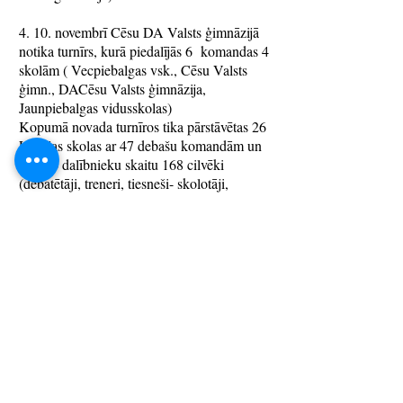
4. 10. novembrī Cēsu DA Valsts ģimnāzijā
notika turnīrs, kurā piedalījās 6 komandas 4
skolām ( Vecpiebalgas vsk., Cēsu Valsts
ģimn., DACēsu Valsts ģimnāzija,
Jaunpiebalgas vidusskolas)
Kopumā novada turnīros tika pārstāvētas 26
Latvijas skolas ar 47 debašu komandām un
kopīgo dalībnieku skaitu 168 cilvēki
(debatētāji, treneri, tiesneši- skolotāji,
studenti).
24.novembrī notika Nacionālais debašu
turnīrs notika Iecavas vidusskolā, kurā
piedalījās 35 debašu komandas no 20
Latvijas skolām, debates notika latviešu un
angļu valodā.