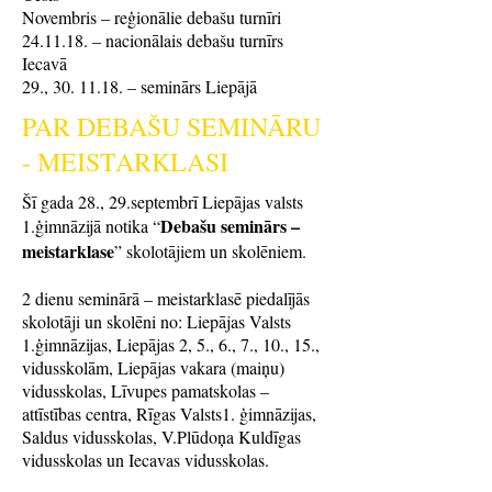
Novembris – reģionālie debašu turnīri
24.11.18. – nacionālais debašu turnīrs
Iecavā
29., 30. 11.18. – seminārs Liepājā
PAR DEBAŠU SEMINĀRU
- MEISTARKLASI
Šī gada 28., 29.septembrī Liepājas valsts
Debašu seminārs –
1.ģimnāzijā notika “
meistarklase
” skolotājiem un skolēniem.
2 dienu seminārā – meistarklasē piedalījās
skolotāji un skolēni no: Liepājas Valsts
1.ģimnāzijas, Liepājas 2, 5., 6., 7., 10., 15.,
vidusskolām, Liepājas vakara (maiņu)
vidusskolas, Līvupes pamatskolas –
attīstības centra, Rīgas Valsts1. ģimnāzijas,
Saldus vidusskolas, V.Plūdoņa Kuldīgas
vidusskolas un Iecavas vidusskolas.