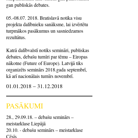
gan publiskās debates.
05.-08.07. 2018
. Bratislavā notika visu
projekta dalībnieku sanāksme, lai izvērtētu
turpmākos pasākumus un sasniedzamos
rezultātus.
Katrā dalībvalstī notiks semināri, publiskas
debates, debašu turnīri par tēmu – Eiropas
nākotne (Future of Europe). Latvijā tiks
organizēts seminārs 2018.gada septembrī,
kā arī nacionālais turnīrs novembrī.
01.01.2018
–
31.12.2018
PASĀKUMI
28., 29.09.18. – debašu seminārs –
meistarklase Liepājā
20.10. - debašu seminārs – meistarklase
Cēsīs