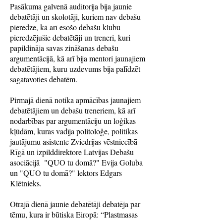
Pasākuma galvenā auditorija bija jaunie
debatētāji un skolotāji, kuriem nav debašu
pieredze, kā arī esošo debašu klubu
pieredzējušie debatētāji un treneri, kuri
papildināja savas zināšanas debašu
argumentācijā, kā arī bija mentori jaunajiem
debatētājiem, kuru uzdevums bija palīdzēt
sagatavoties debatēm.
Pirmajā dienā notika apmācības jaunajiem
debatētājiem un debašu treneriem, kā arī
nodarbības par argumentāciju un loģikas
kļūdām, kuras vadīja politoloģe, politikas
jautājumu asistente Zviedrijas vēstniecībā
Rīgā un izpilddirektore Latvijas Debašu
asociācijā "QUO tu domā?" Evija Goluba
un "QUO tu domā?" lektors Edgars
Klētnieks.
Otrajā dienā jaunie debatētāji debatēja par
tēmu, kura ir būtiska Eiropā: “Plastmasas