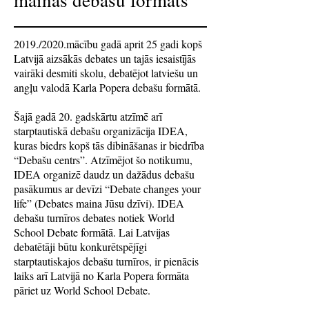
mainās debašu formāts
2019./2020.mācību gadā aprit 25 gadi kopš
Latvijā aizsākās debates un tajās iesaistījās
vairāki desmiti skolu, debatējot latviešu un
angļu valodā Karla Popera debašu formātā.
Šajā gadā 20. gadskārtu atzīmē arī
starptautiskā debašu organizācija IDEA,
kuras biedrs kopš tās dibināšanas ir biedrība
“Debašu centrs”. Atzīmējot šo notikumu,
IDEA organizē daudz un dažādus debašu
pasākumus ar devīzi “Debate changes your
life” (Debates maina Jūsu dzīvi). IDEA
debašu turnīros debates notiek World
School Debate formātā. Lai Latvijas
debatētāji būtu konkurētspējīgi
starptautiskajos debašu turnīros, ir pienācis
laiks arī Latvijā no Karla Popera formāta
pāriet uz World School Debate.