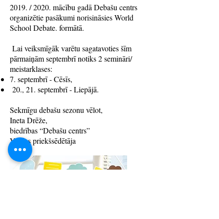
2019. / 2020. mācību gadā Debašu centrs
organizētie pasākumi norisināsies World
School Debate. formātā.
Lai veiksmīgāk varētu sagatavoties šīm
pārmaiņām septembrī notiks 2 semināri/
meistarklases:
7. septembrī - Cēsīs,
20., 21. septembrī - Liepājā.
Sekmīgu debašu sezonu vēlot,
Ineta Drēže,
biedrības “Debašu centrs”
Valdes priekšsēdētāja