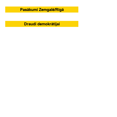
Pasākumi Zemgalē/Rīgā
Draudi demokrātijai