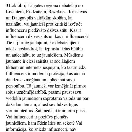
31.oktobrī, Latgales reģiona debatētāji no
Līvāniem, Rudzātiem, Rēzeknes, Krāslavas
un Daugavpils vairākām skolām, lai
uzzinātu, vai jaunieši prot kritiski izvērtēt
influenceru piedāvāto dzīves stilu. Kas ir
influenceru dzīves stils un kas ir influencers?
Tie ir pirmie jautājumi, ko debatētājiem
nācās noskaidrot, lai izprastu lietas būtību
un attiecinātu to uz jauniešiem. Mūsdienu
jaunatne ir cieši saistīta ar sociālajiem
tīkliem un interneta iespējām, ko tas sniedz.
Influencers ir moderna profesija, kas aicina
daudzus izmēģināt un apliecināt savu
personību. Tā jaunieši var izmēģināt pirmos
soļus uzņēmējdarbībā, prasmi paust savu
viedokli jauniešiem saprotamā valodā un par
dažādām tēmām, atrast sev līdzvērtīgus
sarunu biedrus. Šai medaļai ir arī otra puse.
Vai influenceri ir pozitīvs piemērs
jauniešiem, kam līdzināties un sekot? Vai
informācija, ko sniedz influenceri, nav