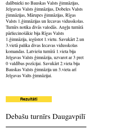
dalībnieki no Bauskas Valsts ģimnāzijas,
Jelgavas Valsts ģimnāzijas, Dobeles Valsts
ģimnāzijas, Mārupes ģimnāzijas, Rīgas
Valsts 1.ģimnāzijas un Iecavas vidusskolas.
Turnīrs notika divās valodās. Angļu turnīrā
pārliecinošākie bija Rīgas Valsts
1.ģimnāzija, iegūstot 1.vietu. Savukārt 2.un
3.vietā palika divas Iecavas vidusskolas
komandas. Latviešu turnīrā 1.vieta bija
Jelgavas Valsts ģimnāzija, uzvarot ar 3 pret
0 valdības pozīcijai. Savukārt 2.vieta bija
Bauskas Valsts ģimnāzija un 3.vieta arī
Jelgavas Valts ģimnāzijai.
Rezultāti
Debašu turnīrs Daugavpilī