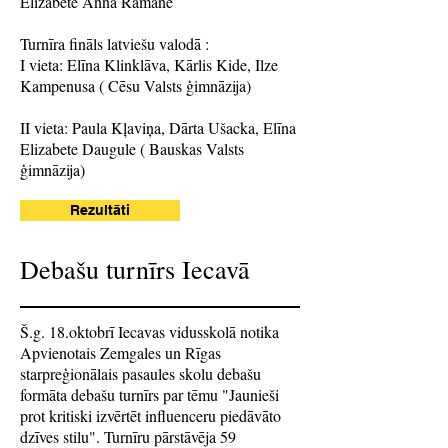
Elizabete Anna Ramane
Turnīra fināls latviešu valodā :
I vieta: Elīna Klinklāva, Kārlis Kide, Ilze
Kampenusa ( Cēsu Valsts ģimnāzija)
II vieta: Paula Kļaviņa, Dārta Ušacka, Elīna
Elizabete Daugule ( Bauskas Valsts
ģimnāzija)
Rezultāti
Debašu turnīrs Iecavā
Š.g. 18.oktobrī Iecavas vidusskolā notika
Apvienotais Zemgales un Rīgas
starpreģionālais pasaules skolu debašu
formāta debašu turnīrs par tēmu "Jaunieši
prot kritiski izvērtēt influenceru piedāvāto
dzīves stilu". Turnīru pārstāvēja 59