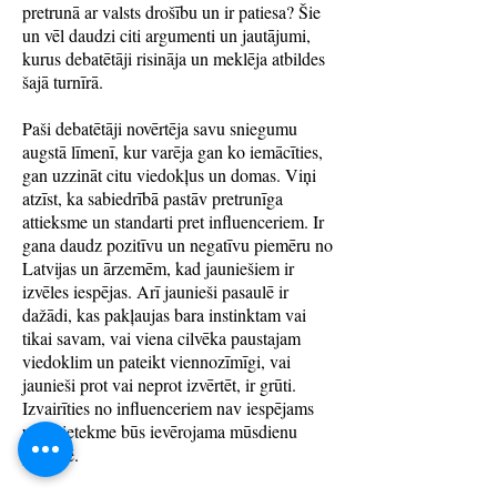
pretrunā ar valsts drošību un ir patiesa? Šie
un vēl daudzi citi argumenti un jautājumi,
kurus debatētāji risināja un meklēja atbildes
šajā turnīrā.
Paši debatētāji novērtēja savu sniegumu
augstā līmenī, kur varēja gan ko iemācīties,
gan uzzināt citu viedokļus un domas. Viņi
atzīst, ka sabiedrībā pastāv pretrunīga
attieksme un standarti pret influenceriem. Ir
gana daudz pozitīvu un negatīvu piemēru no
Latvijas un ārzemēm, kad jauniešiem ir
izvēles iespējas. Arī jaunieši pasaulē ir
dažādi, kas pakļaujas bara instinktam vai
tikai savam, vai viena cilvēka paustajam
viedoklim un pateikt viennozīmīgi, vai
jaunieši prot vai neprot izvērtēt, ir grūti.
Izvairīties no influenceriem nav iespējams
un to ietekme būs ievērojama mūsdienu
pasaulē.