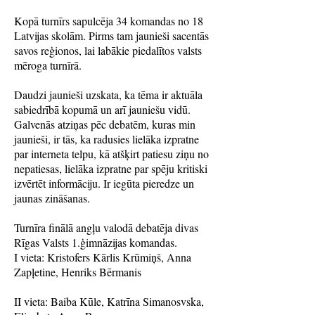
Kopā turnīrs sapulcēja 34 komandas no 18
Latvijas skolām. Pirms tam jaunieši sacentās
savos reģionos, lai labākie piedalītos valsts
mēroga turnīrā.
Daudzi jaunieši uzskata, ka tēma ir aktuāla
sabiedrībā kopumā un arī jauniešu vidū.
Galvenās atziņas pēc debatēm, kuras min
jaunieši, ir tās, ka radusies lielāka izpratne
par interneta telpu, kā atšķirt patiesu ziņu no
nepatiesas, lielāka izpratne par spēju kritiski
izvērtēt informāciju. Ir iegūta pieredze un
jaunas zināšanas.
Turnīra finālā angļu valodā debatēja divas
Rīgas Valsts 1.ģimnāzijas komandas.
I vieta: Kristofers Kārlis Krūmiņš, Anna
Zapļetine, Henriks Bērmanis
II vieta: Baiba Kūle, Katrīna Simanosvska,